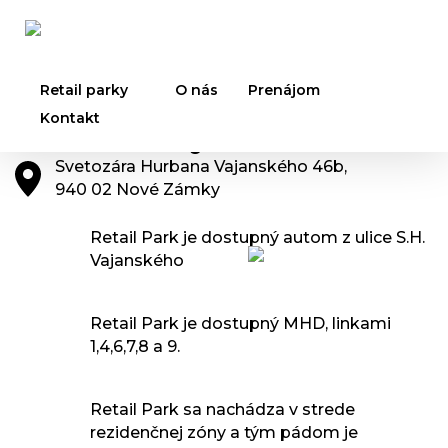
Retail parky
O nás
Prenájom
Kontakt
Nové Zámky
Svetozára Hurbana Vajanského 46b,
940 02 Nové Zámky
Retail Park je dostupný autom z ulice S.H.
Vajanského
Retail Park je dostupný MHD, linkami
1,4,6,7,8 a 9.
Retail Park sa nachádza v strede
rezidenčnej zóny a tým pádom je