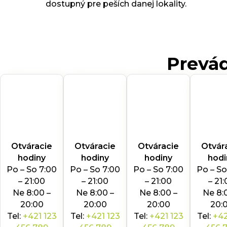
dostupný pre peších danej lokality.
Prevá
Otváracie
Otváracie
Otváracie
Otvár
hodiny
hodiny
hodiny
hodi
Po – So 7:00
Po – So 7:00
Po – So 7:00
Po – So
– 21:00
– 21:00
– 21:00
– 21
Ne 8:00 –
Ne 8:00 –
Ne 8:00 –
Ne 8:
20:00
20:00
20:00
20:
Tel:
+421 123
Tel:
+421 123
Tel:
+421 123
Tel:
+42